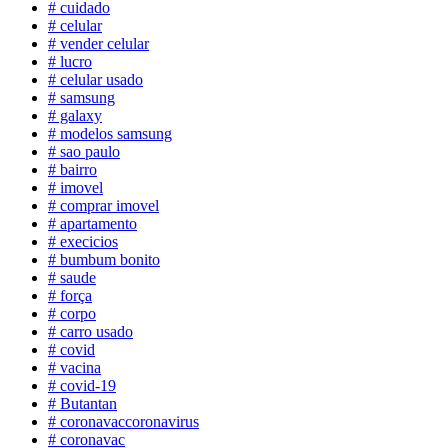
# cuidado
# celular
# vender celular
# lucro
# celular usado
# samsung
# galaxy
# modelos samsung
# sao paulo
# bairro
# imovel
# comprar imovel
# apartamento
# execicios
# bumbum bonito
# saude
# força
# corpo
# carro usado
# covid
# vacina
# covid-19
# Butantan
# coronavaccoronavirus
# coronavac