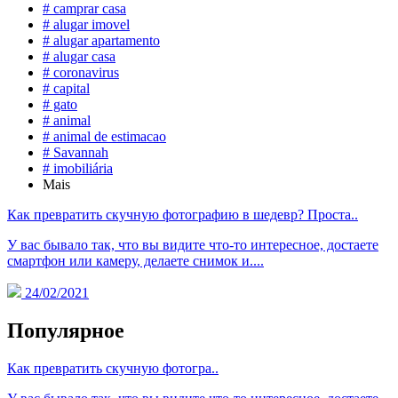
# camprar casa
# alugar imovel
# alugar apartamento
# alugar casa
# coronavirus
# capital
# gato
# animal
# animal de estimacao
# Savannah
# imobiliária
Mais
Как превратить скучную фотографию в шедевр? Проста..
У вас бывало так, что вы видите что-то интересное, достаете
смартфон или камеру, делаете снимок и....
24/02/2021
Популярное
Как превратить скучную фотогра..