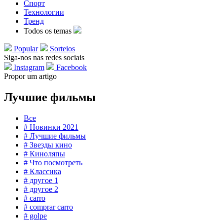
Спорт
Технологии
Тренд
Todos os temas
Popular
Sorteios
Siga-nos nas redes sociais
Instagram
Facebook
Propor um artigo
Лучшие фильмы
Все
# Новинки 2021
# Лучшие фильмы
# Звезды кино
# Киноляпы
# Что посмотреть
# Классика
# другое 1
# другое 2
# carro
# comprar carro
# golpe