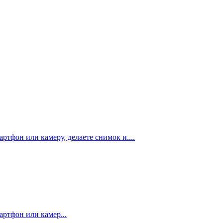
артфон или камеру, делаете снимок и....
артфон или камер...