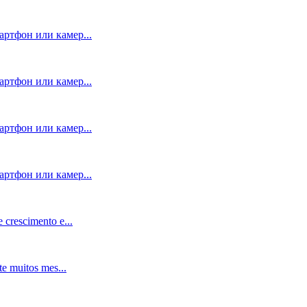
артфон или камер...
артфон или камер...
артфон или камер...
артфон или камер...
 crescimento e...
e muitos mes...