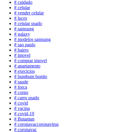
# cuidado
# celular
# vender celular
# lucro
# celular usado
# samsung
# galaxy
# modelos samsung
# sao paulo
# bairro
# imovel
# comprar imovel
# apartamento
# execicios
# bumbum bonito
# saude
# força
# corpo
# carro usado
# covid
# vacina
# covid-19
# Butantan
# coronavaccoronavirus
# coronavac