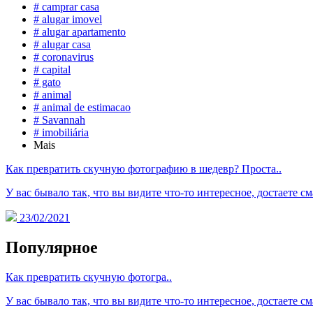
# camprar casa
# alugar imovel
# alugar apartamento
# alugar casa
# coronavirus
# capital
# gato
# animal
# animal de estimacao
# Savannah
# imobiliária
Mais
Как превратить скучную фотографию в шедевр? Проста..
У вас бывало так, что вы видите что-то интересное, достаете см
23/02/2021
Популярное
Как превратить скучную фотогра..
У вас бывало так, что вы видите что-то интересное, достаете см