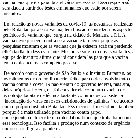
vacina para que ela garanta a eficácia necessária. Essa resposta só
será dada a partir dos testes em humanos que estão por serem
iniciados.
Em relação às novas variantes da covid-19, as pesquisas realizadas
pelo Butantan para essa vacina, tem buscado considerar os aspectos
genéticos da variante que surgiu na cidade de Manaus, a P.1. A
vacina deve proteger contra essa variante também, já que as
pesquisas mostram que as vacinas que já existem acabam perdendo
eficácia diante dessa variante. Mesmo se surgirem novas variantes, a
equipe do instituto afirma que irá considerá-las para que a vacina
tenha o alcance mais completo possível.
De acordo com o governo de São Paulo e o Instituto Butantan, os
investimentos de ordem financeira feitos para o desenvolvimento da
vacina contra a covid-19 não vieram do governo federal, mas sim,
deles próprios. Porém, ela foi considerada como uma vacina de
tecnologia barata e de técnica bastante comum que consiste n
a
“inoculação do vírus em ovos embrionados de galinhas
”, de acordo
com o próprio Instituto Butantan. Essa técnica foi escolhida também
porque é a mais utilizada para vacinas contra gripe,
consequentemente existem muitos laboratórios que trabalham com
essa tecnologia. Isso facilita a produção num contexto de urgência,
como se configura a pandemia.