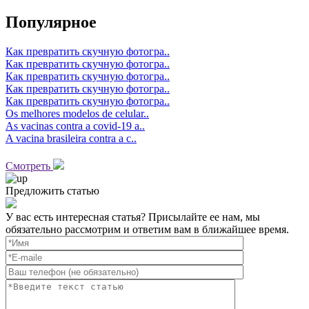
Популярное
Как превратить скучную фотогра..
Как превратить скучную фотогра..
Как превратить скучную фотогра..
Как превратить скучную фотогра..
Как превратить скучную фотогра..
Os melhores modelos de celular..
As vacinas contra a covid-19 a..
A vacina brasileira contra a c..
Смотреть
Предложить статью
У вас есть интересная статья? Присылайте ее нам, мы
обязательно рассмотрим и ответим вам в ближайшее время.