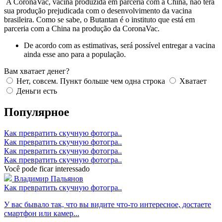
A CoronaVac, vacina produzida em parceria com a China, não terá
sua produção prejudicada com o desenvolvimento da vacina
brasileira. Como se sabe, o Butantan é o instituto que está em
parceria com a China na produção da CoronaVac.
De acordo com as estimativas, será possível entregar a vacina
ainda esse ano para a população.
Вам хватает денег?
Нет, совсем. Пункт больше чем одна строка
Хватает
Деньги есть
Популярное
Как превратить скучную фотогра..
Как превратить скучную фотогра..
Как превратить скучную фотогра..
Как превратить скучную фотогра..
Você pode ficar interessado
Владимир Пальянов
Как превратить скучную фотогра..
У вас бывало так, что вы видите что-то интересное, достаете
смартфон или камер...