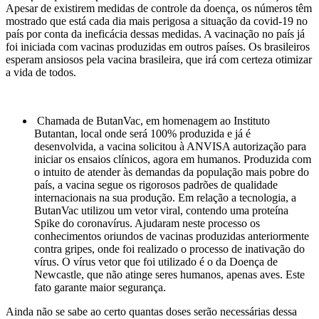
Apesar de existirem medidas de controle da doença, os números têm
mostrado que está cada dia mais perigosa a situação da covid-19 no
país por conta da ineficácia dessas medidas. A vacinação no país já
foi iniciada com vacinas produzidas em outros países. Os brasileiros
esperam ansiosos pela vacina brasileira, que irá com certeza otimizar
a vida de todos.
Chamada de ButanVac, em homenagem ao Instituto
Butantan, local onde será 100% produzida e já é
desenvolvida, a vacina solicitou à ANVISA autorização para
iniciar os ensaios clínicos, agora em humanos. Produzida com
o intuito de atender às demandas da população mais pobre do
país, a vacina segue os rigorosos padrões de qualidade
internacionais na sua produção. Em relação a tecnologia, a
ButanVac utilizou um vetor viral, contendo uma proteína
Spike do coronavírus. Ajudaram neste processo os
conhecimentos oriundos de vacinas produzidas anteriormente
contra gripes, onde foi realizado o processo de inativação do
vírus. O vírus vetor que foi utilizado é o da Doença de
Newcastle, que não atinge seres humanos, apenas aves. Este
fato garante maior segurança.
Ainda não se sabe ao certo quantas doses serão necessárias dessa