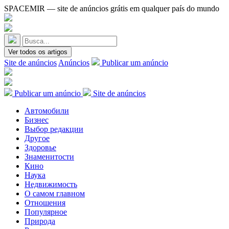
SPACEMIR — site de anúncios grátis em qualquer país do mundo
Ver todos os artigos
Site de anúncios
Anúncios
Publicar um anúncio
Publicar um anúncio
Site de anúncios
Автомобили
Бизнес
Выбор редакции
Другое
Здоровье
Знаменитости
Кино
Наука
Недвижимость
О самом главном
Отношения
Популярное
Природа