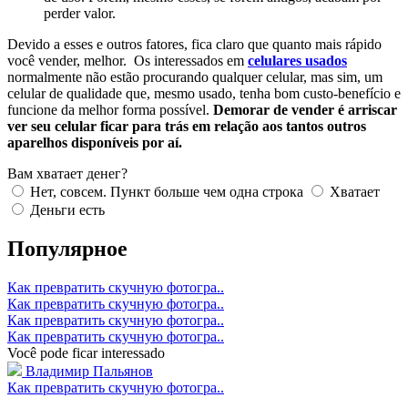
perder valor.
Devido a esses e outros fatores, fica claro que quanto mais rápido
você vender, melhor. Os interessados em
celulares usados
normalmente não estão procurando qualquer celular, mas sim, um
celular de qualidade que, mesmo usado, tenha bom custo-benefício e
funcione da melhor forma possível.
Demorar de vender é arriscar
ver seu celular ficar para trás em relação aos tantos outros
aparelhos disponíveis por aí.
Вам хватает денег?
Нет, совсем. Пункт больше чем одна строка
Хватает
Деньги есть
Популярное
Как превратить скучную фотогра..
Как превратить скучную фотогра..
Как превратить скучную фотогра..
Как превратить скучную фотогра..
Você pode ficar interessado
Владимир Пальянов
Как превратить скучную фотогра..