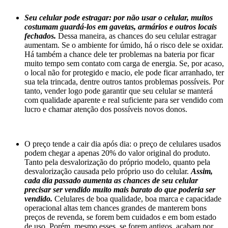
Seu celular pode estragar: por não usar o celular, muitos
costumam guardá-los em gavetas, armários e outros locais
fechados.
Dessa maneira, as chances do seu celular estragar
aumentam. Se o ambiente for úmido, há o risco dele se oxidar.
Há também a chance dele ter problemas na bateria por ficar
muito tempo sem contato com carga de energia. Se, por acaso,
o local não for protegido e macio, ele pode ficar arranhado, ter
sua tela trincada, dentre outros tantos problemas possíveis. Por
tanto, vender logo pode garantir que seu celular se manterá
com qualidade aparente e real suficiente para ser vendido com
lucro e chamar atenção dos possíveis novos donos.
O preço tende a cair dia após dia: o preço de celulares usados
podem chegar a apenas 20% do valor original do produto.
Tanto pela desvalorização do próprio modelo, quanto pela
desvalorização causada pelo próprio uso do celular.
Assim,
cada dia passado aumenta as chances de seu celular
precisar ser vendido muito mais barato do que poderia ser
vendido.
Celulares de boa qualidade, boa marca e capacidade
operacional altas tem chances grandes de manterem bons
preços de revenda, se forem bem cuidados e em bom estado
de uso. Porém, mesmo esses, se forem antigos, acabam por