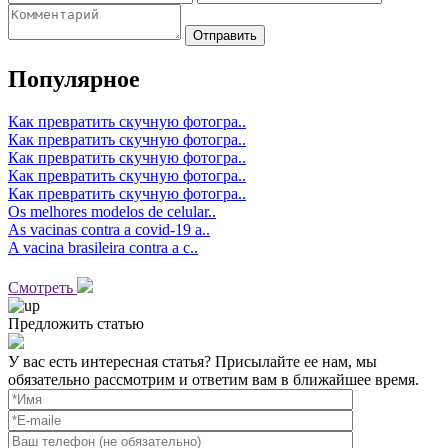
Отправить
Популярное
Как превратить скучную фотогра..
Как превратить скучную фотогра..
Как превратить скучную фотогра..
Как превратить скучную фотогра..
Как превратить скучную фотогра..
Os melhores modelos de celular..
As vacinas contra a covid-19 a..
A vacina brasileira contra a c..
Смотреть
Предложить статью
У вас есть интересная статья? Присылайте ее нам, мы
обязательно рассмотрим и ответим вам в ближайшее время.