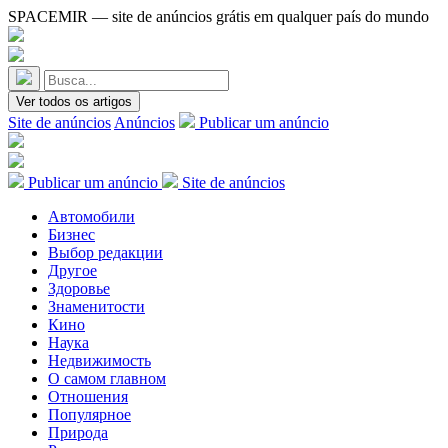
SPACEMIR — site de anúncios grátis em qualquer país do mundo
Ver todos os artigos
Site de anúncios
Anúncios
Publicar um anúncio
Publicar um anúncio
Site de anúncios
Автомобили
Бизнес
Выбор редакции
Другое
Здоровье
Знаменитости
Кино
Наука
Недвижимость
О самом главном
Отношения
Популярное
Природа