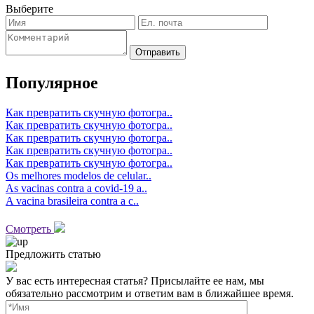
Выберите
Отправить
Популярное
Как превратить скучную фотогра..
Как превратить скучную фотогра..
Как превратить скучную фотогра..
Как превратить скучную фотогра..
Как превратить скучную фотогра..
Os melhores modelos de celular..
As vacinas contra a covid-19 a..
A vacina brasileira contra a c..
Смотреть
Предложить статью
У вас есть интересная статья? Присылайте ее нам, мы
обязательно рассмотрим и ответим вам в ближайшее время.