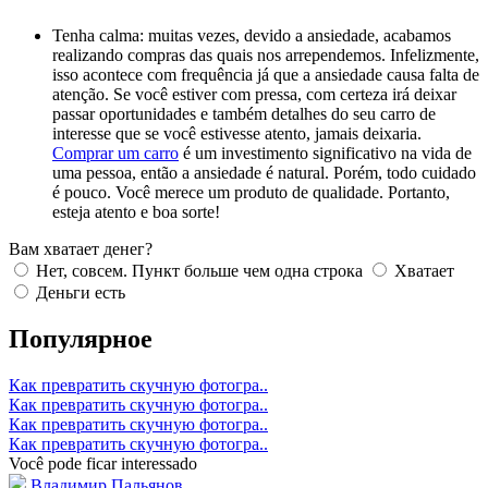
Tenha calma: muitas vezes, devido a ansiedade, acabamos
realizando compras das quais nos arrependemos. Infelizmente,
isso acontece com frequência já que a ansiedade causa falta de
atenção. Se você estiver com pressa, com certeza irá deixar
passar oportunidades e também detalhes do seu carro de
interesse que se você estivesse atento, jamais deixaria.
Comprar um carro
é um investimento significativo na vida de
uma pessoa, então a ansiedade é natural. Porém, todo cuidado
é pouco. Você merece um produto de qualidade. Portanto,
esteja atento e boa sorte!
Вам хватает денег?
Нет, совсем. Пункт больше чем одна строка
Хватает
Деньги есть
Популярное
Как превратить скучную фотогра..
Как превратить скучную фотогра..
Как превратить скучную фотогра..
Как превратить скучную фотогра..
Você pode ficar interessado
Владимир Пальянов