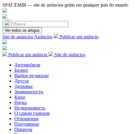
SPACEMIR — site de anúncios grátis em qualquer país do mundo
Ver todos os artigos
Site de anúncios
Anúncios
Publicar um anúncio
Publicar um anúncio
Site de anúncios
Автомобили
Бизнес
Выбор редакции
Другое
Здоровье
Знаменитости
Кино
Наука
Недвижимость
О самом главном
Отношения
Популярное
Природа