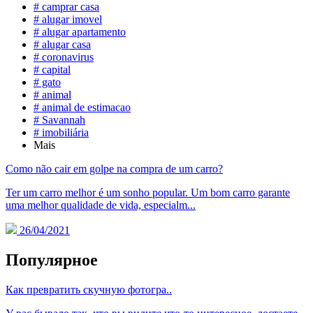
# camprar casa
# alugar imovel
# alugar apartamento
# alugar casa
# coronavirus
# capital
# gato
# animal
# animal de estimacao
# Savannah
# imobiliária
Mais
Como não cair em golpe na compra de um carro?
Ter um carro melhor é um sonho popular. Um bom carro garante
uma melhor qualidade de vida, especialm...
26/04/2021
Популярное
Как превратить скучную фотогра..