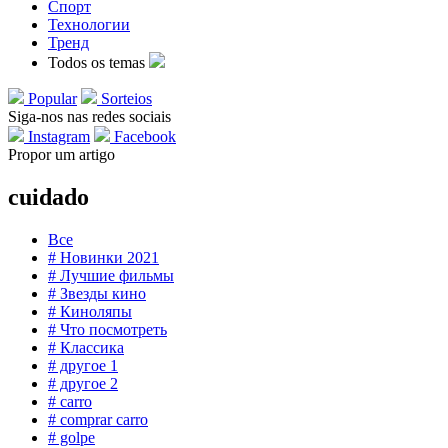
Спорт
Технологии
Тренд
Todos os temas
Popular
Sorteios
Siga-nos nas redes sociais
Instagram
Facebook
Propor um artigo
cuidado
Все
# Новинки 2021
# Лучшие фильмы
# Звезды кино
# Киноляпы
# Что посмотреть
# Классика
# другое 1
# другое 2
# carro
# comprar carro
# golpe