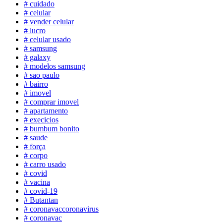
# cuidado
# celular
# vender celular
# lucro
# celular usado
# samsung
# galaxy
# modelos samsung
# sao paulo
# bairro
# imovel
# comprar imovel
# apartamento
# execicios
# bumbum bonito
# saude
# força
# corpo
# carro usado
# covid
# vacina
# covid-19
# Butantan
# coronavaccoronavirus
# coronavac