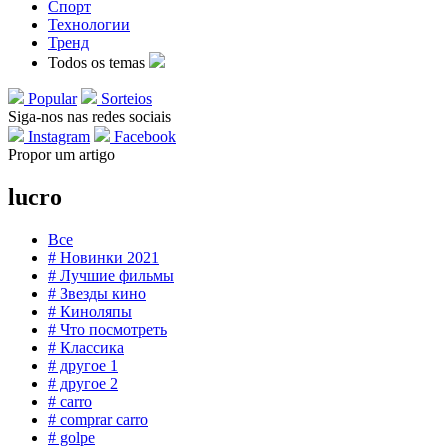
Спорт
Технологии
Тренд
Todos os temas
Popular
Sorteios
Siga-nos nas redes sociais
Instagram
Facebook
Propor um artigo
lucro
Все
# Новинки 2021
# Лучшие фильмы
# Звезды кино
# Киноляпы
# Что посмотреть
# Классика
# другое 1
# другое 2
# carro
# comprar carro
# golpe