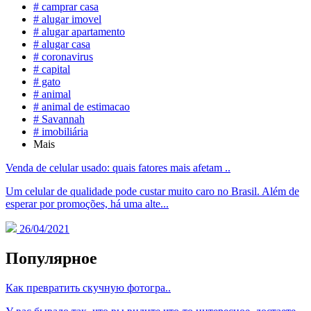
# camprar casa
# alugar imovel
# alugar apartamento
# alugar casa
# coronavirus
# capital
# gato
# animal
# animal de estimacao
# Savannah
# imobiliária
Mais
Venda de celular usado: quais fatores mais afetam ..
Um celular de qualidade pode custar muito caro no Brasil. Além de
esperar por promoções, há uma alte...
26/04/2021
Популярное
Как превратить скучную фотогра..