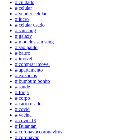
# cuidado
# celular
# vender celular
# lucro
# celular usado
# samsung
# galaxy
# modelos samsung
# sao paulo
# bairro
# imovel
# comprar imovel
# apartamento
# execicios
# bumbum bonito
# saude
# força
# corpo
# carro usado
# covid
# vacina
# covid-19
# Butantan
# coronavaccoronavirus
# coronavac