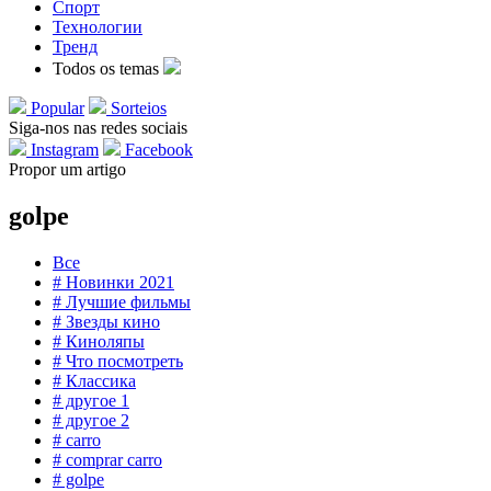
Спорт
Технологии
Тренд
Todos os temas
Popular
Sorteios
Siga-nos nas redes sociais
Instagram
Facebook
Propor um artigo
golpe
Все
# Новинки 2021
# Лучшие фильмы
# Звезды кино
# Киноляпы
# Что посмотреть
# Классика
# другое 1
# другое 2
# carro
# comprar carro
# golpe