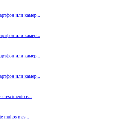
артфон или камер...
артфон или камер...
артфон или камер...
артфон или камер...
 crescimento e...
e muitos mes...