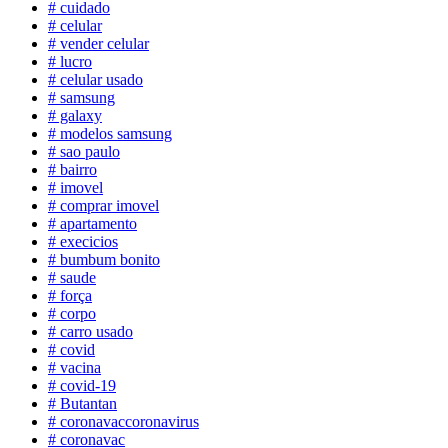
# cuidado
# celular
# vender celular
# lucro
# celular usado
# samsung
# galaxy
# modelos samsung
# sao paulo
# bairro
# imovel
# comprar imovel
# apartamento
# execicios
# bumbum bonito
# saude
# força
# corpo
# carro usado
# covid
# vacina
# covid-19
# Butantan
# coronavaccoronavirus
# coronavac