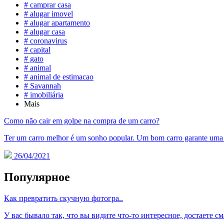
# camprar casa
# alugar imovel
# alugar apartamento
# alugar casa
# coronavirus
# capital
# gato
# animal
# animal de estimacao
# Savannah
# imobiliária
Mais
Como não cair em golpe na compra de um carro?
Ter um carro melhor é um sonho popular. Um bom carro garante uma m
26/04/2021
Популярное
Как превратить скучную фотогра..
У вас бывало так, что вы видите что-то интересное, достаете см